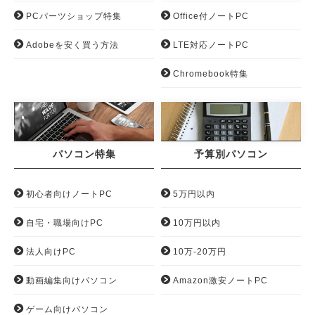
PCパーツショップ特集
Office付ノートPC
Adobeを安く買う方法
LTE対応ノートPC
Chromebook特集
パソコン特集
予算別パソコン
初心者向けノートPC
5万円以内
自宅・職場向けPC
10万円以内
法人向けPC
10万-20万円
動画編集向けパソコン
Amazon激安ノートPC
ゲーム向けパソコン