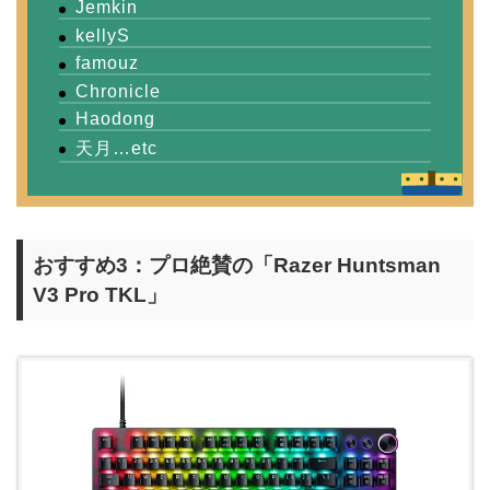
Jemkin
kellyS
famouz
Chronicle
Haodong
天月…etc
おすすめ3：プロ絶賛の「Razer Huntsman
V3 Pro TKL」