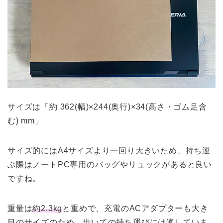
サイズは「約 362(幅)×244(奥行)×34(高さ・ゴム足含
む) mm」
サイズ的にはA4サイズより一回り大きいため、持ち運
ぶ際はノートPC専用のバッグやリュックがあると良い
ですね。
重量は
約2.3kg
と重めで、充電のACアダプターも大き
目のサイズのため、歩いての持ち運びには適していま