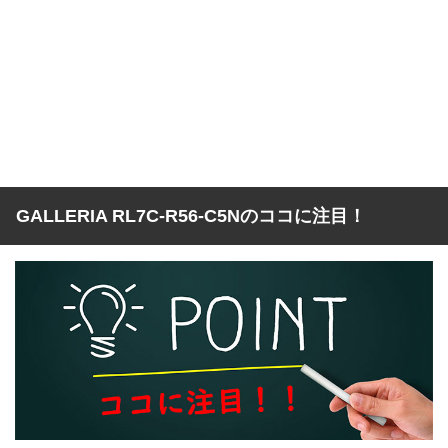
GALLERIA RL7C-R56-C5Nのココに注目！