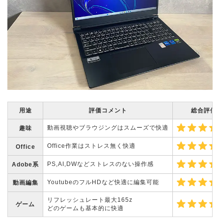
用途
評価コメント
総合評価
動画視聴やブラウジングはスムーズで快適
趣味
Office作業はストレス無く快適
Office
PS,AI,DWなどストレスのない操作感
Adobe系
YoutubeのフルHDなど快適に編集可能
動画編集
リフレッシュレート最大165z
ゲーム
どのゲームも基本的に快適