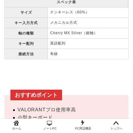
スペック表
テンキーレス（60%）
サイズ
メカニカル方式
キー入力方式
Cherry MX Silver（銀軸）
軸の種類
英語配列
キー配列
有線
接続方法
おすすめポイント
VALORANTプロ使用率高
小型キーボード
キー押下時高速反応の銀軸
ホーム
ノートPC
PC周辺機器
トップへ