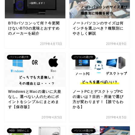
BTOパソコンって何？今更聞
ノートパソコンのサイズは何
けないBTOの意味とおすすめ
インチを選ぶべき？種類別に
のメーカーを紹介
やさしく解説
2019年4月13日
2019年4月9日
パソコンの選び方
パソコンの選び方
WindowsとMacの違いに大差
ノートPCとデスクトップPC
なし。選べない人のためにポ
の違いは？目的・用途で選び
イントをシンプルにまとめま
方が変わります！【誰でもわ
す【保存版】
かる】
2019年4月5日
2019年4月3日
HDD・SSDのこと
パソコンの選び方