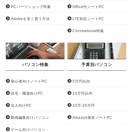
PCパーツショップ特集
Office付ノートPC
Adobeを安く買う方法
LTE対応ノートPC
Chromebook特集
パソコン特集
予算別パソコン
初心者向けノートPC
5万円以内
自宅・職場向けPC
10万円以内
法人向けPC
10万-20万円
動画編集向けパソコン
Amazon激安ノートPC
ゲーム向けパソコン