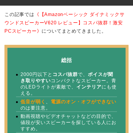
この記事では
《【Amazonベーシック ダイナミックサ
ウンドスピーカーV620 レビュー】コスパ抜群！激安
PCスピーカー》
についてまとめてきました。
総括
2000円以下と
コスパ抜群
で、
ボイスが聞
き取りやすい
コンパクトなスピーカー。青
のLEDライトが素敵で、
インテリア
にも使
える。
低音が弱く
、
電源のオン・オフができない
のは要注意。
動画視聴やビデオチャットなどの目的で、
値段が安いスピーカーを探している人にお
すすめ。