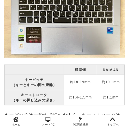
標準値
DAIV 4N
キーピッチ
約18-19mm
約19.1mm
（キーとキーの間の距離）
キーストローク
約1.4-1.5mm
約1.1mm
（キーの押し込みの深さ）
キーピッチは一般的で打ちやすく、キーストロークは
浅め。
ホーム
ノートPC
PC周辺機器
トップへ