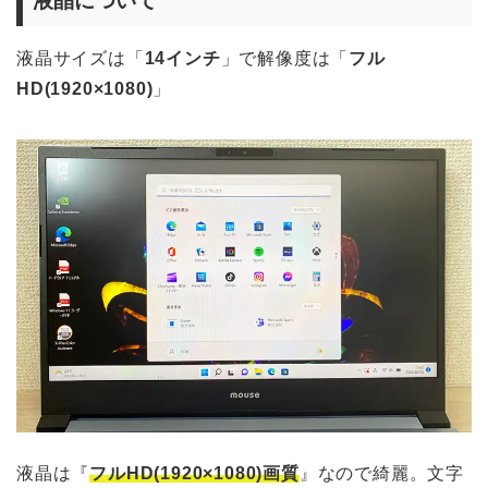
液晶について
液晶サイズは「
14インチ
」で解像度は「
フル
HD(1920
×1080
)
」
液晶は『
フルHD(1920×1080)画質
』なので綺麗。文字