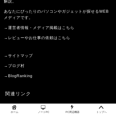
解説。
あなたにぴったりのパソコンやガジェットが探せるWEB
メディアです。
→運営者情報・メディア掲載はこちら
→レビューやお仕事の依頼はこちら
→サイトマップ
→
ブログ村
→
BlogRanking
関連リンク
消費者庁
国民生活センター
電気通信事業者協会
インター
ネット協会
安心ネットづくり促進協議会
一般社団法人日
ホーム
ノートPC
PC周辺機器
トップへ