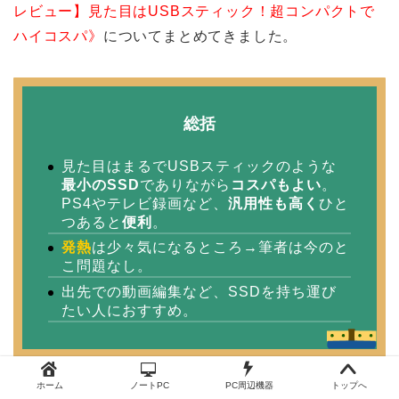
レビュー】見た目はUSBスティック！超コンパクトで
ハイコスパ》
についてまとめてきました。
総括
見た目はまるでUSBスティックのような
最小のSSD
でありながら
コスパもよい
。
PS4やテレビ録画など、
汎用性も高く
ひと
つあると
便利
。
発熱
は少々気になるところ→筆者は今のと
こ問題なし。
出先での動画編集など、SSDを持ち運び
たい人におすすめ。
ホーム
ノートPC
PC周辺機器
トップへ