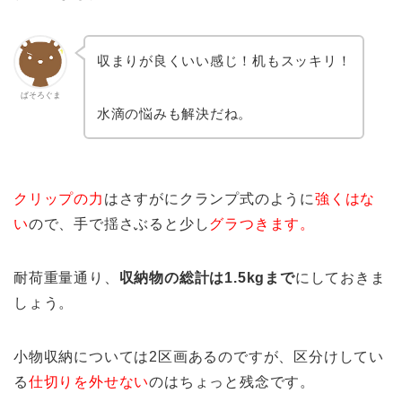
収まりが良くいい感じ！机もスッキリ！
ぱそろぐま
水滴の悩みも解決だね。
クリップの力
はさすがにクランプ式のように
強くはな
い
ので、手で揺さぶると少し
グラつきます。
耐荷重量通り、
収納物の総計は1.5kgまで
にしておきま
しょう。
小物収納については2区画あるのですが、区分けしてい
る
仕切りを外せない
のはちょっと残念です。