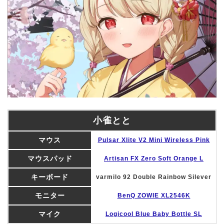
小雀とと
マウス
Pulsar Xlite V2 Mini Wireless Pink
マウスパッド
Artisan FX Zero Soft Orange L
キーボード
varmilo 92 Double Rainbow Silever
モニター
BenQ ZOWIE XL2546K
マイク
Logicool Blue Baby Bottle SL