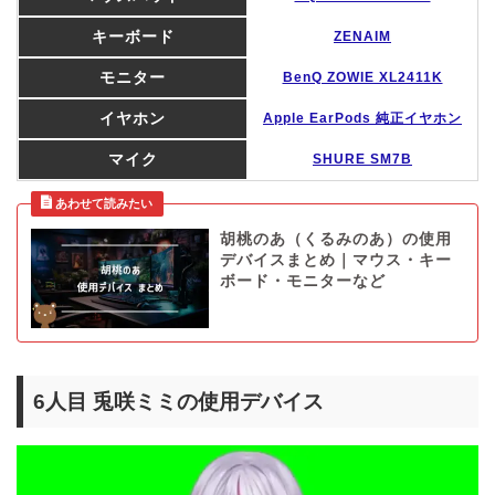
キーボード
ZENAIM
モニター
BenQ ZOWIE XL2411K
イヤホン
Apple EarPods 純正イヤホン
マイク
SHURE SM7B
胡桃のあ（くるみのあ）の使用
デバイスまとめ｜マウス・キー
ボード・モニターなど
6人目 兎咲ミミの使用デバイス