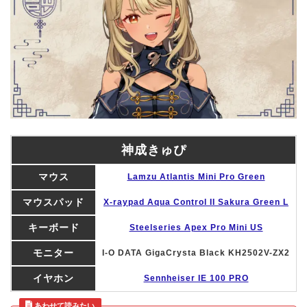
神成きゅぴ
マウス
Lamzu Atlantis Mini Pro Green
マウスパッド
X-raypad Aqua Control II Sakura Green L
キーボード
Steelseries Apex Pro Mini US
モニター
I-O DATA GigaCrysta Black KH2502V-ZX2
イヤホン
Sennheiser IE 100 PRO