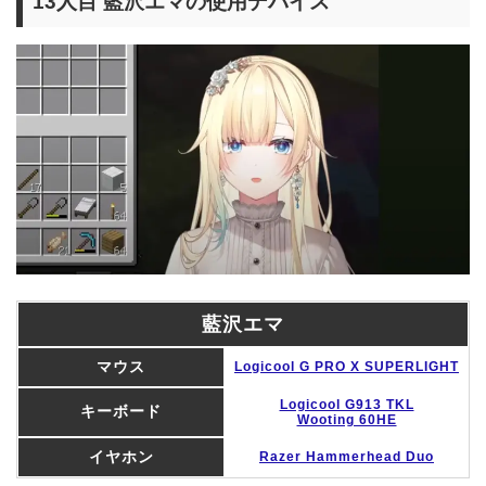
13人目 藍沢エマの使用デバイス
藍沢エマ
マウス
Logicool G PRO X SUPERLIGHT
Logicool G913 TKL
キーボード
Wooting 60HE
イヤホン
Razer Hammerhead Duo