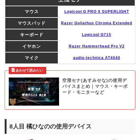
マウス
Logicool G PRO X SUPERLIGHT
マウスパッド
Razer Goliathus Chroma Extended
キーボード
Logicool G715
イヤホン
Razer Hammerhead Pro V2
マイク
audio-technica AT4040
空澄セナ(あすみせな)の使用デ
バイスまとめ｜マウス・キーボ
ード・モニターなど
8人目 橘ひなのの使用デバイス