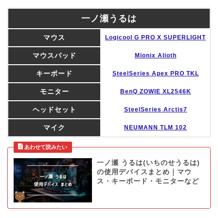
一ノ瀬うるは
マウス
Logicool G PRO X SUPERLIGHT
マウスパッド
Mionix Alioth
キーボード
SteelSeries Apex PRO TKL
モニター
BenQ ZOWIE XL2546K
ヘッドセット
SteelSeries Arctis7
マイク
NEUMANN TLM 102
一ノ瀬 うるは(いちのせうるは)
の使用デバイスまとめ｜マウ
ス・キーボード・モニターなど