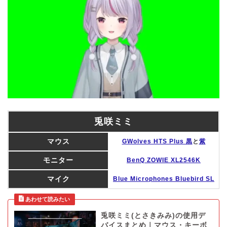
兎咲ミミ
マウス
GWolves HTS Plus 黒
と
紫
モニター
BenQ ZOWIE XL2546K
マイク
Blue Microphones Bluebird SL
兎咲ミミ(とさきみみ)の使用デ
バイスまとめ｜マウス・キーボ