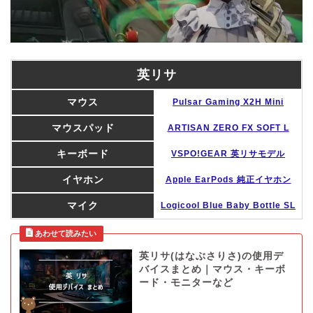
英リサ
マウス
Pulsar Gaming X2H Mini
マウスパッド
ARTISAN ZERO FX SOFT L
キーボード
VSPO!GEAR 英リサモデル
イヤホン
Apple EarPods 純正イヤホン
マイク
Logicool Blue Baby Bottle SL
英リサ(はなぶさりさ)の使用デ
バイスまとめ｜マウス・キーボ
ード・モニターなど