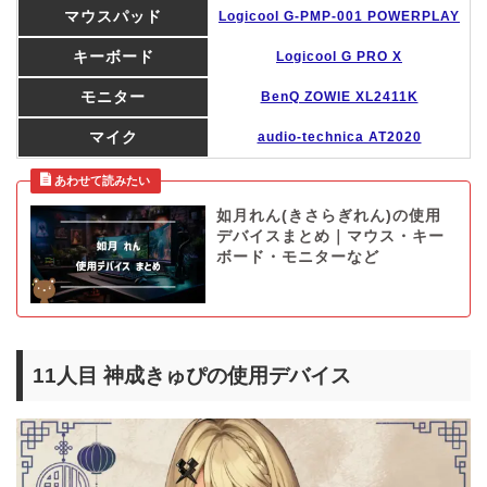
マウスパッド
Logicool G-PMP-001 POWERPLAY
キーボード
Logicool G PRO X
モニター
BenQ ZOWIE XL2411K
マイク
audio-technica AT2020
如月れん(きさらぎれん)の使用
デバイスまとめ｜マウス・キー
ボード・モニターなど
11人目 神成きゅぴの使用デバイス