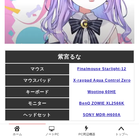
紫宮るな
マウス
Finalmouse Starlight-12
マウスパッド
X-raypad Aqua Control Zero
キーボード
Wooting 60HE
モニター
BenQ ZOWIE XL2566K
ヘッドセット
SONY MDR-H600A
ホーム
ノートPC
PC周辺機器
トップへ
紫宮るな(しのみやるな)の使用