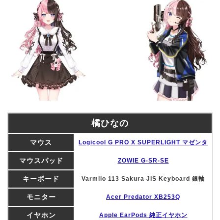
橘ひなの
マウス
Logicool G PRO X SUPERLIGHT マゼンタ
マウスパッド
ZOWIE G-SR-SE
キーボード
Varmilo 113 Sakura JIS Keyboard 銀軸
モニター
Acer Predator XB253Q
イヤホン
Apple EarPods 純正イヤホン