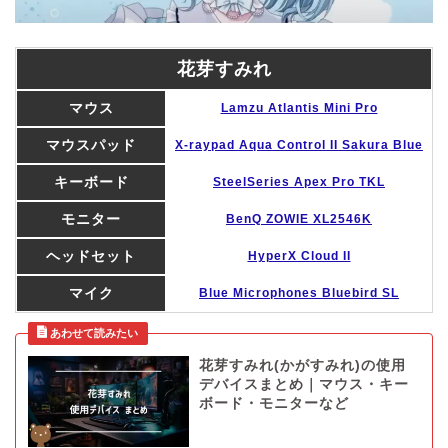
花芽すみれ
マウス
Lamzu Atlantis Mini Pro
マウスパッド
X-raypad Aqua Control II Sakura Blue
キーボード
SteelSeries Apex Pro TKL
モニター
BenQ ZOWIE XL2546K
ヘッドセット
HyperX Cloud II
マイク
Blue Microphones Bluebird SL
花芽すみれ(かがすみれ)の使用
デバイスまとめ｜マウス・キー
ボード・モニターなど