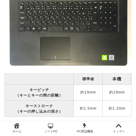
本機
標準値
キーピッチ
約19mm
約19mm
（キーとキーの間の距離）
キーストローク
約1.5mm
約1.2mm
（キーの押し込みの深さ）
キーの大きさが均一、十分なキーピッチが確保されて
ホーム
ノートPC
PC周辺機器
トップへ
いて使いやすいキーボードです。