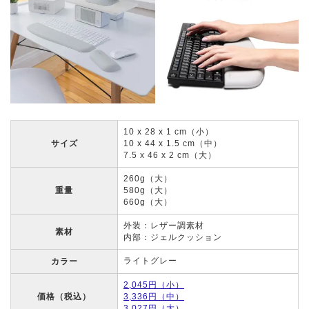
10 x 28 x 1 cm（小）
サイズ
10 x 44 x 1.5 cm（中）
7.5 x 46 x 2 cm（大）
260g（大）
重量
580g（大）
660g（大）
外装：レザー調素材
素材
内部：ジェルクッション
ライトグレー
カラー
2,045円（小）
価格（税込）
3,336円（中）
3,027円（大）