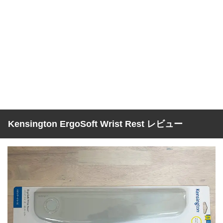
Kensington ErgoSoft Wrist Rest レビュー