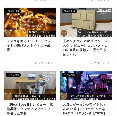
PC周辺機器
PC周辺機器
デスクを彩る！LEDテープラ
【キングジム 収納スタンド デ
イトの選び方とおすすめを厳
スク レビュー】コンパクトな
選
のに満足の収納力！見た目も
おしゃれ
2022年5月10日
2022年5月8日
PC周辺機器
PC周辺機器
【FlexiSpot E8 レビュー】電
人気のゲーミングライトおす
動昇降スタンディングデスク
すめ12選｜LEDテープ/パネ
を使った本音
ル/タワー/スタンド【2026】