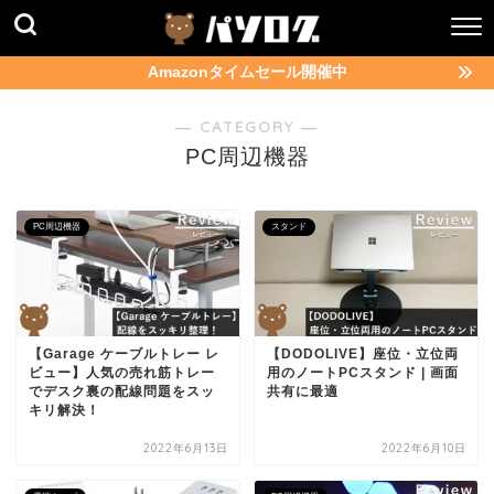
Amazonタイムセール開催中
― CATEGORY ―
PC周辺機器
PC周辺機器
スタンド
【Garage ケーブルトレー レ
【DODOLIVE】座位・立位両
ビュー】人気の売れ筋トレー
用のノートPCスタンド | 画面
でデスク裏の配線問題をスッ
共有に最適
キリ解決！
2022年6月13日
2022年6月10日