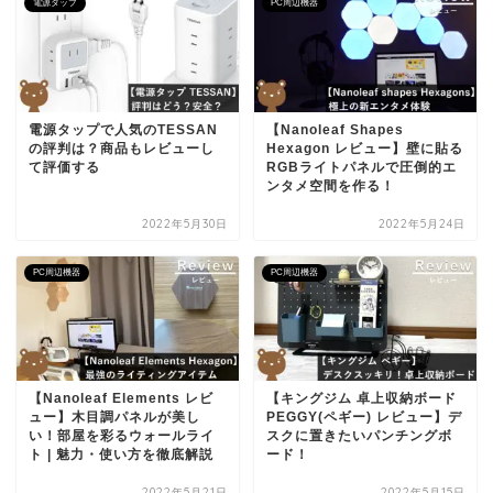
電源タップ
PC周辺機器
電源タップで人気のTESSAN
【Nanoleaf Shapes
の評判は？商品もレビューし
Hexagon レビュー】壁に貼る
て評価する
RGBライトパネルで圧倒的エ
ンタメ空間を作る！
2022年5月30日
2022年5月24日
PC周辺機器
PC周辺機器
【Nanoleaf Elements レビ
【キングジム 卓上収納ボード
ュー】木目調パネルが美し
PEGGY(ペギー) レビュー】デ
い！部屋を彩るウォールライ
スクに置きたいパンチングボ
ト | 魅力・使い方を徹底解説
ード！
2022年5月21日
2022年5月15日